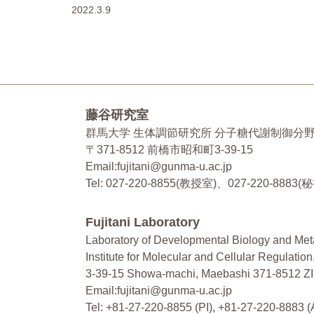
2022.3.9
藤谷研究室
群馬大学 生体調節研究所 分子糖代謝制御分
〒371-8512 前橋市昭和町3-39-15
Email:fujitani@gunma-u.ac.jp
Tel: 027-220-8855(教授室)、027-220-8883(
Fujitani Laboratory
Laboratory of Developmental Biology and Me
Institute for Molecular and Cellular Regulatio
3-39-15 Showa-machi, Maebashi 371-8512 Z
Email:fujitani@gunma-u.ac.jp
Tel: +81-27-220-8855 (PI), +81-27-220-8883 (A