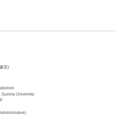
野
秘書室)
tabolism
n, Gunma University
IP
dministrative)