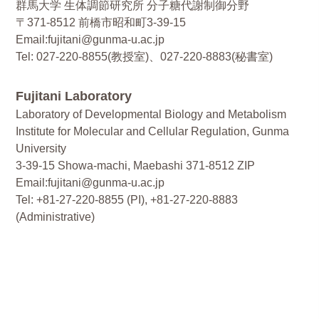
群馬大学 生体調節研究所 分子糖代謝制御分野
〒371-8512 前橋市昭和町3-39-15
Email:fujitani@gunma-u.ac.jp
Tel: 027-220-8855(教授室)、027-220-8883(秘書室)
Fujitani Laboratory
Laboratory of Developmental Biology and Metabolism
Institute for Molecular and Cellular Regulation, Gunma
University
3-39-15 Showa-machi, Maebashi 371-8512 ZIP
Email:fujitani@gunma-u.ac.jp
Tel: +81-27-220-8855 (PI), +81-27-220-8883
(Administrative)