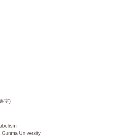
野
秘書室)
tabolism
n, Gunma University