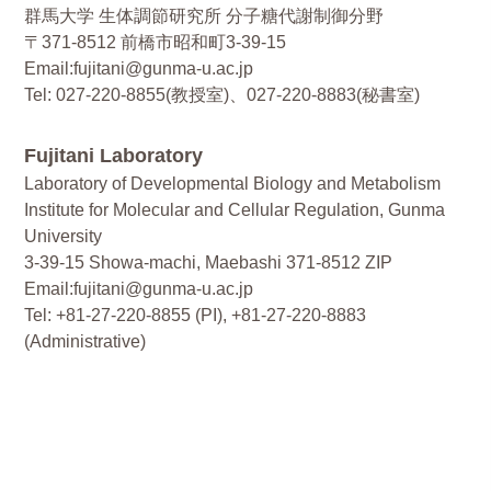
群馬大学 生体調節研究所 分子糖代謝制御分野
〒371-8512 前橋市昭和町3-39-15
Email:fujitani@gunma-u.ac.jp
Tel: 027-220-8855(教授室)、027-220-8883(秘書室)
Fujitani Laboratory
Laboratory of Developmental Biology and Metabolism
Institute for Molecular and Cellular Regulation, Gunma
University
3-39-15 Showa-machi, Maebashi 371-8512 ZIP
Email:fujitani@gunma-u.ac.jp
Tel: +81-27-220-8855 (PI), +81-27-220-8883
(Administrative)