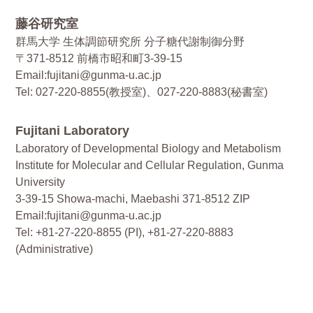
藤谷研究室
群馬大学 生体調節研究所 分子糖代謝制御分野
〒371-8512 前橋市昭和町3-39-15
Email:fujitani@gunma-u.ac.jp
Tel: 027-220-8855(教授室)、027-220-8883(秘書室)
Fujitani Laboratory
Laboratory of Developmental Biology and Metabolism
Institute for Molecular and Cellular Regulation, Gunma
University
3-39-15 Showa-machi, Maebashi 371-8512 ZIP
Email:fujitani@gunma-u.ac.jp
Tel: +81-27-220-8855 (PI), +81-27-220-8883
(Administrative)