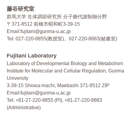
藤谷研究室
群馬大学 生体調節研究所 分子糖代謝制御分野
〒371-8512 前橋市昭和町3-39-15
Email:fujitani@gunma-u.ac.jp
Tel: 027-220-8855(教授室)、027-220-8883(秘書室)
Fujitani Laboratory
Laboratory of Developmental Biology and Metabolism
Institute for Molecular and Cellular Regulation, Gunma
University
3-39-15 Showa-machi, Maebashi 371-8512 ZIP
Email:fujitani@gunma-u.ac.jp
Tel: +81-27-220-8855 (PI), +81-27-220-8883
(Administrative)