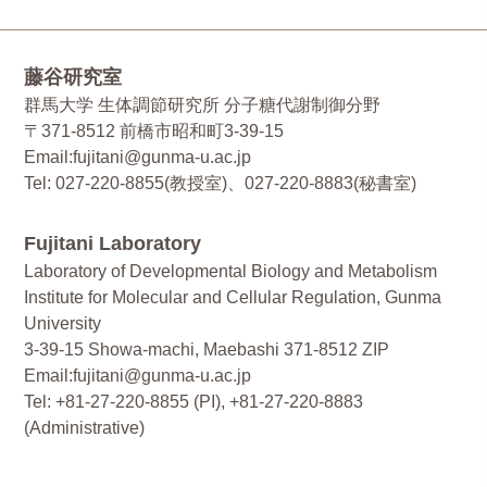
藤谷研究室
群馬大学 生体調節研究所 分子糖代謝制御分野
〒371-8512 前橋市昭和町3-39-15
Email:fujitani@gunma-u.ac.jp
Tel: 027-220-8855(教授室)、027-220-8883(秘書室)
Fujitani Laboratory
Laboratory of Developmental Biology and Metabolism
Institute for Molecular and Cellular Regulation, Gunma
University
3-39-15 Showa-machi, Maebashi 371-8512 ZIP
Email:fujitani@gunma-u.ac.jp
Tel: +81-27-220-8855 (PI), +81-27-220-8883
(Administrative)