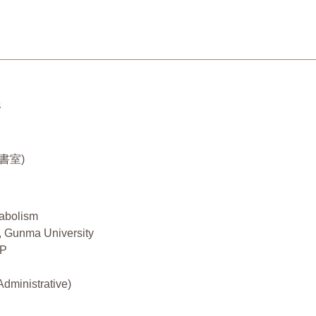
野
秘書室)
tabolism
n, Gunma University
IP
dministrative)