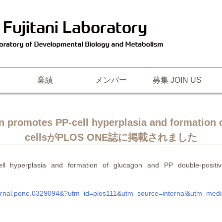
業績
メンバー
募集 JOIN US
on promotes PP-cell hyperplasia and formation 
cellsがPLOS ONE誌に掲載されました
tes PP-cell hyperplasia and formation of glucagon and P
71/journal.pone.0329094&?utm_id=plos111&utm_source=internal&utm_m