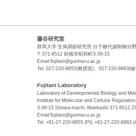
藤谷研究室
群馬大学 生体調節研究所 分子糖代謝制御分
〒371-8512 前橋市昭和町3-39-15
Email:fujitani@gunma-u.ac.jp
Tel: 027-220-8855(教授室)、027-220-8883(
Fujitani Laboratory
Laboratory of Developmental Biology and Me
Institute for Molecular and Cellular Regulatio
3-39-15 Showa-machi, Maebashi 371-8512 Z
Email:fujitani@gunma-u.ac.jp
Tel: +81-27-220-8855 (PI), +81-27-220-8883 (A