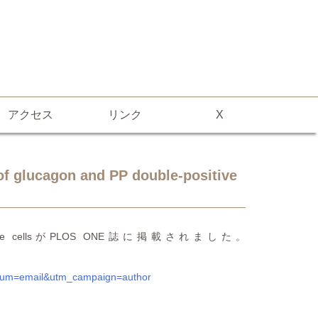
アクセス
リンク
X
of glucagon and PP double-positive
P double-positive cellsがPLOS ONE誌に掲載されました。
edium=email&utm_campaign=author