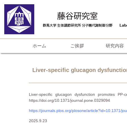
ホーム
ご挨拶
研究内容
Liver-specific glucagon dysfuncti
Liver-specific glucagon dysfunction promo
https://doi.org/10.1371/journal.pone.0329094
https://journals.plos.org/plosone/article?id=10.13
2025.9.23